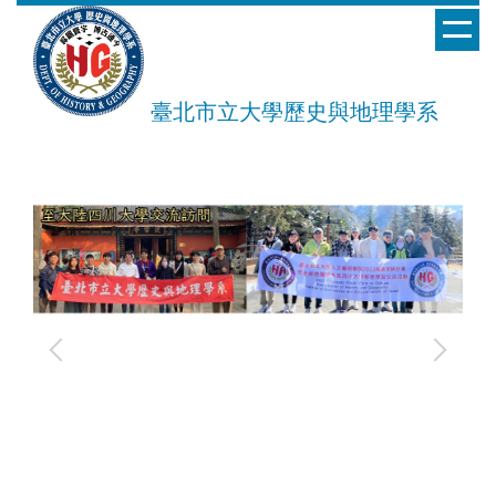
跳
到
主
要
臺北市立大學歷史與地理學系
內
容
區