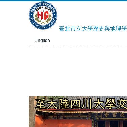
跳
到
主
要
臺北市立大學歷史與地理學
內
容
English
區