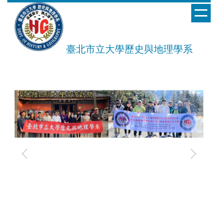
跳
到
主
要
臺北市立大學歷史與地理學系
內
容
區