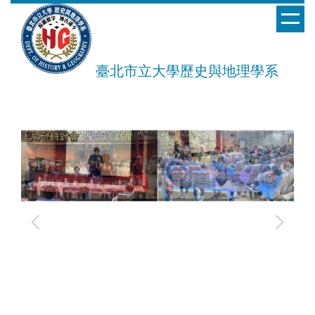
跳
到
主
要
臺北市立大學歷史與地理學系
內
容
區