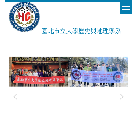
跳
到
主
要
臺北市立大學歷史與地理學系
內
容
區