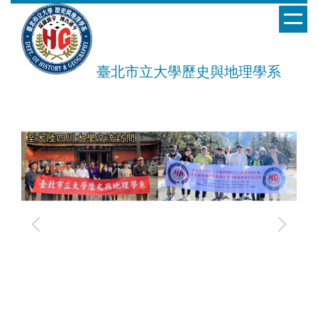
跳
到
主
要
臺北市立大學歷史與地理學系
內
容
區