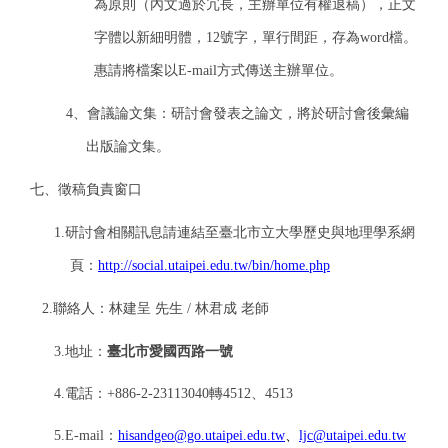
為原則（內文過於冗長，主辦單位有權退稿），正文
字體以新細明體，12號字，單行間距，存為word檔。
惠請將檔案以
E-mail
方式傳送主辦單位。
4
、會議論文集：研討會發表之論文，將於研討會後彙編
出版論文集。
七、徵稿負責窗口
1.
研討會相關訊息請連結至臺北市立大學歷史與地理學系網
頁：
http://social.utaipei.edu.tw/bin/home.php
2.
聯絡人：林建呈 先生 / 林君成 老師
3.
地址：
臺北市愛國西路一號
4.
電話：+886-2-23113040轉4512、4513
5.
E-mail
：
hisandgeo@go.utaipei.edu.tw
、
ljc@utaipei.edu.tw