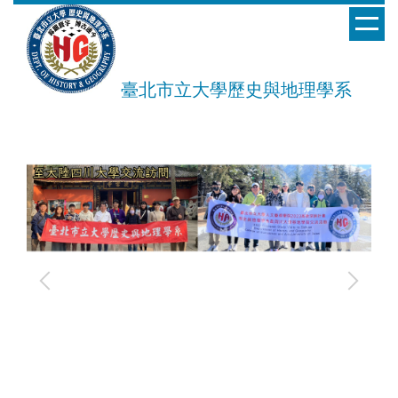
跳
到
主
要
臺北市立大學歷史與地理學系
內
容
區