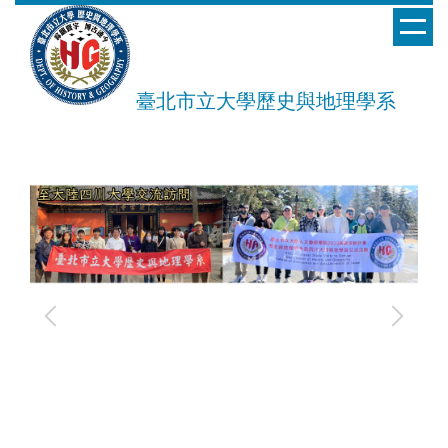
跳
到
主
要
臺北市立大學歷史與地理學系
內
容
區