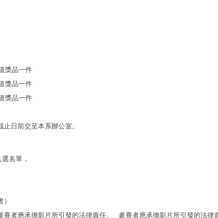
值獎品一件
值獎品一件
值獎品一件
截止日前交至本系辦公室。
入選名單，
者）
參賽者應承擔影片所引發的法律責任。
參賽者應承擔影片所引發的法律