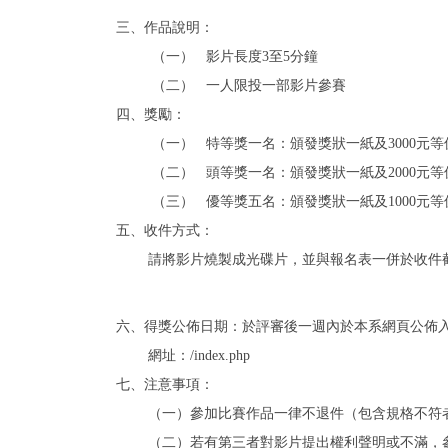
三、
作品說明：
（一）
影片長度
3
至
5
分鐘
（二）
一人限投一部影片參賽
四、
獎勵：
（一）
特等獎一名：頒發獎狀一紙及
3000
元等
（二）
頭等獎一名：頒發獎狀一紙及
2000
元等
（三）
優等獎五名：頒發獎狀一紙及
1000
元等
五、
收件方
式：
請將影片燒製成光碟片，並與報名表一併於收件
六、
得獎公佈日期：於評審後一週內於本系網頁公佈
網址：
/index.php
七、
注意事項：
（一）
參加比賽作品一律不退件（包含規格不符
（二）若有第三者對影片提出權利聲明或不滿，