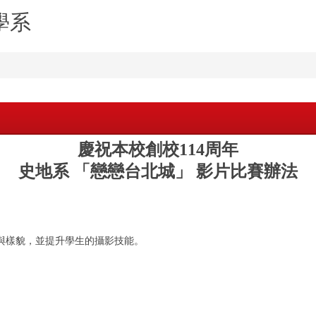
學系
慶祝本校創校
114
周年
史地系 「戀戀台北城」 影片比賽辦法
與樣貌，並提升學生的攝影技能。