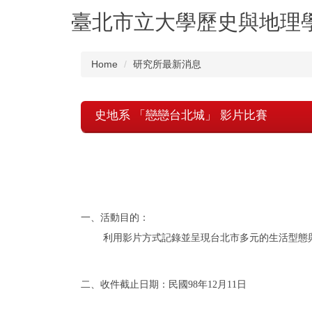
Jump
臺北市立大學歷史與地理
to
the
main
Home
研究所最新消息
content
block
史地系 「戀戀台北城」 影片比賽
一、
活動目的：
利用影片方式記錄並呈現台北市多元的生活型態
二、
收件截止日期：
民國
98
年
12
月
11
日